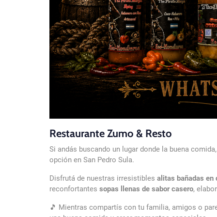
Restaurante Zumo & Resto
Si andás buscando un lugar donde la buena comida, 
opción en
San Pedro Sula
.
Disfrutá de nuestras irresistibles
alitas bañadas en 
reconfortantes
sopas llenas de sabor casero
, elabo
🎵 Mientras compartís con tu familia, amigos o par