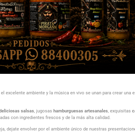
el excelente ambiente y la música en vivo se unan para crear una e
deliciosas salsas
, jugosas
hamburguesas artesanales
, exquisitas
c
radas con ingredientes frescos y de la más alta calidad.
eja, dejate envolver por el ambiente único de nuestras presentacio