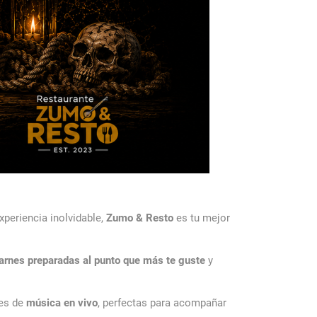
xperiencia inolvidable,
Zumo & Resto
es tu mejor
arnes preparadas al punto que más te guste
y
nes de
música en vivo
, perfectas para acompañar