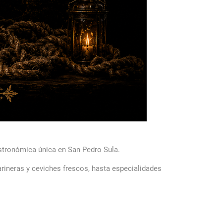
gastronómica única en
San Pedro Sula
.
ineras y ceviches frescos, hasta especialidades