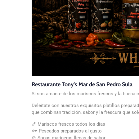
Restaurante Tony's Mar de San Pedro Sula
Si sos amante de los mariscos frescos y la buena 
Deléitate con nuestros exquisitos platillos prepa
que combinan tradición, sabor y la frescura que sol
🍤 Mariscos frescos todos los días
🐟 Pescados preparados al gusto
🍲 Sopas marineras llenas de sabor