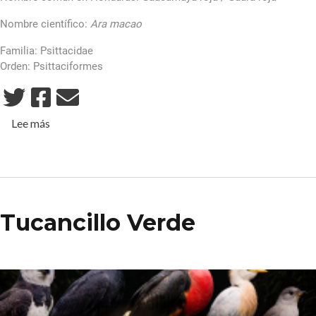
Nombre científico:
Ara macao
Familia: Psittacidae
Orden: Psittaciformes
sobre Ara macao
Lee más
Tucancillo Verde