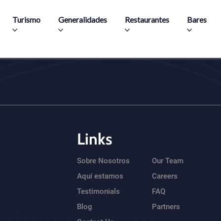
Pasar al contenido principal
Turismo
Generalidades
Restaurantes
Bares
Links
Sobre Nosotros
Our Team
Aquí estamos
Careers
Testimonials
FAQ
Blog
Partners