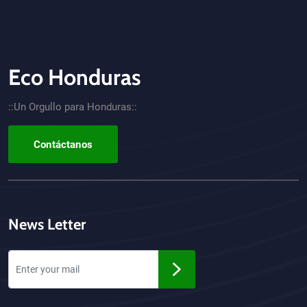
Eco Honduras
CTA - Footer
::Un Orgullo para Honduras::
Contáctanos
News Letter