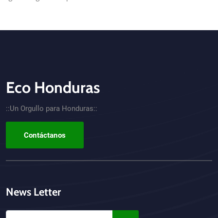
Eco Honduras
CTA - Footer
::Un Orgullo para Honduras::
Contáctanos
News Letter