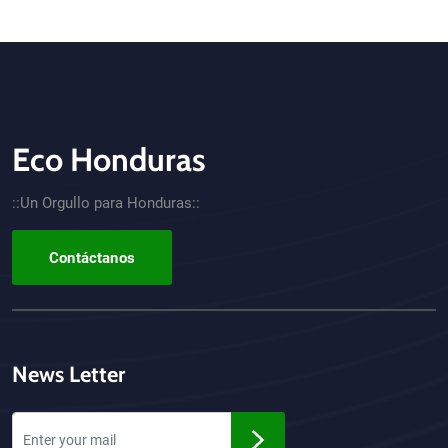
Eco Honduras
CTA - Footer
::Un Orgullo para Honduras::
Contáctanos
News Letter