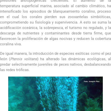
presiones antropogénicas crecientes. El aumento de la
temperatura superficial marina, asociado al cambio climático, ha
intensificado los episodios de blanqueamiento coralino, proceso
en el cual los corales pierden sus zooxantelas simbióticas,
comprometiendo su fisiología y supervivencia. A esto se suma la
acidificación oceánica, la sobrepesca, el turismo no regulado, y la
descarga de nutrientes y contaminantes desde tierra firme, que
favorecen la proliferación de algas nocivas y reducen la cobertura
coralina viva.
De igual manera, la introducción de especies exóticas como el pez
león (
Pterois volitans
) ha alterado las dinámicas ecológicas, al
predar selectivamente juveniles de peces nativos, desbalanceando
las redes tróficas.