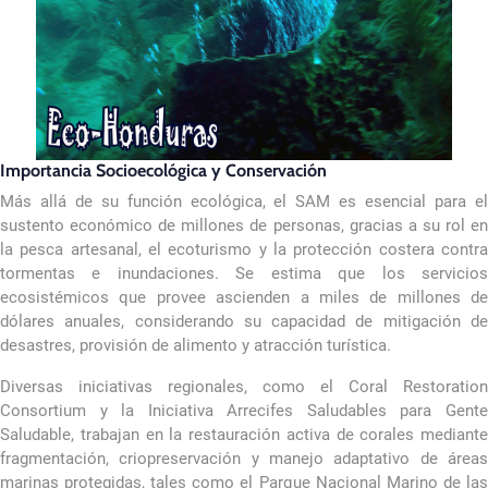
Importancia Socioecológica y Conservación
Más allá de su función ecológica, el SAM es esencial para el
sustento económico de millones de personas, gracias a su rol en
la pesca artesanal, el ecoturismo y la protección costera contra
tormentas e inundaciones. Se estima que los servicios
ecosistémicos que provee ascienden a miles de millones de
dólares anuales, considerando su capacidad de mitigación de
desastres, provisión de alimento y atracción turística.
Diversas iniciativas regionales, como el Coral Restoration
Consortium y la Iniciativa Arrecifes Saludables para Gente
Saludable, trabajan en la restauración activa de corales mediante
fragmentación, criopreservación y manejo adaptativo de áreas
marinas protegidas, tales como el Parque Nacional Marino de las