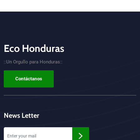
Eco Honduras
CTA - Footer
::Un Orgullo para Honduras::
Contáctanos
News Letter