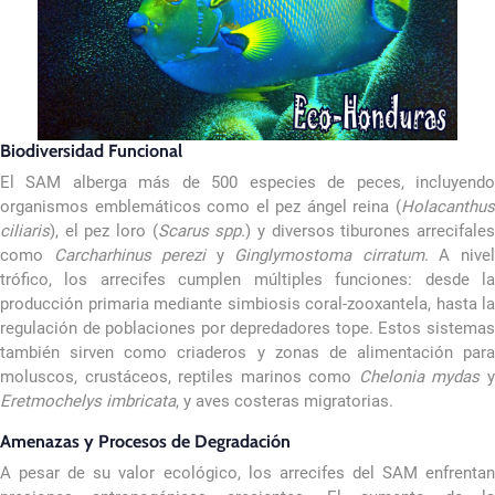
Biodiversidad Funcional
El SAM alberga más de 500 especies de peces, incluyendo
organismos emblemáticos como el pez ángel reina (
Holacanthus
ciliaris
), el pez loro (
Scarus spp.
) y diversos tiburones arrecifale
como
Carcharhinus perezi
y
Ginglymostoma cirratum
. A nive
trófico, los arrecifes cumplen múltiples funciones: desde la
producción primaria mediante simbiosis coral-zooxantela, hasta la
regulación de poblaciones por depredadores tope. Estos sistemas
también sirven como criaderos y zonas de alimentación para
moluscos, crustáceos, reptiles marinos como
Chelonia mydas
Eretmochelys imbricata
, y aves costeras migratorias.
Amenazas y Procesos de Degradación
A pesar de su valor ecológico, los arrecifes del SAM enfrentan