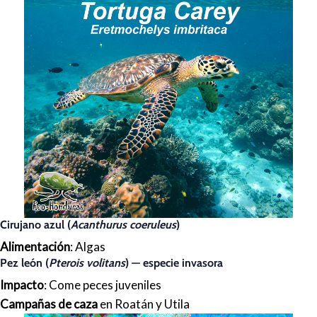
Cirujano azul (
Acanthurus coeruleus
)
Alimentación
: Algas
Pez león (
Pterois volitans
) —
especie invasora
Impacto
: Come peces juveniles
Campañas de caza
en Roatán y Utila