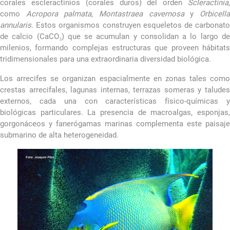
corales escleractinios (corales duros) del orden
Scleractinia
,
como
Acropora palmata
,
Montastraea cavernosa
y
Orbicell
annularis
. Estos organismos construyen esqueletos de carbonato
de calcio (CaCO₃) que se acumulan y consolidan a lo largo de
milenios, formando complejas estructuras que proveen hábitats
tridimensionales para una extraordinaria diversidad biológica.
Los arrecifes se organizan espacialmente en zonas tales como
crestas arrecifales, lagunas internas, terrazas someras y taludes
externos, cada una con características físico-químicas y
biológicas particulares. La presencia de macroalgas, esponjas,
gorgonáceos y fanerógamas marinas complementa este paisaje
submarino de alta heterogeneidad.