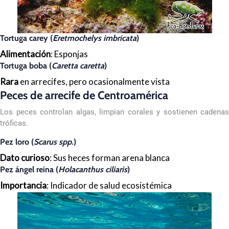
Tortuga carey (
Eretmochelys imbricata
)
Alimentación
: Esponjas
Tortuga boba (
Caretta caretta
)
Rara
en arrecifes, pero ocasionalmente vista
Peces de arrecife de Centroamérica
Los peces controlan algas, limpian corales y sostienen cadenas
tróficas.
Pez loro (
Scarus spp.
)
Dato curioso
: Sus heces forman arena blanca
Pez ángel reina (
Holacanthus ciliaris
)
Importancia
: Indicador de salud ecosistémica