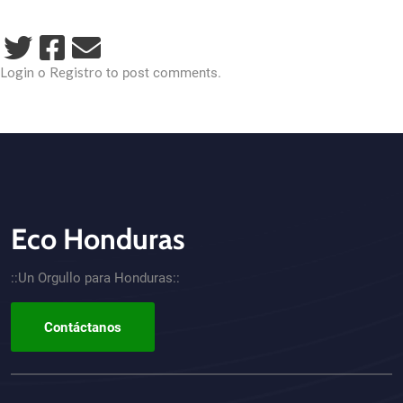
Login
Registro
o
to post comments.
Eco Honduras
CTA - Footer
::Un Orgullo para Honduras::
Contáctanos