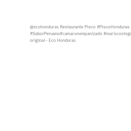
@ecohonduras
Restaurante Pisco #PiscoHonduras
#camaronempanizado
#mariscosteg
#SaborPeruano
original - Eco Honduras