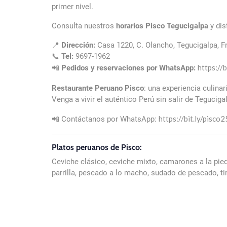
primer nivel.
Consulta nuestros
horarios Pisco Tegucigalpa
y dis
📍
Dirección:
Casa 1220, C. Olancho, Tegucigalpa, 
📞
Tel:
9697-1962
https://b
📲
Pedidos y reservaciones por WhatsApp:
Restaurante Peruano Pisco
: una experiencia culina
Venga a vivir el auténtico Perú sin salir de Teguciga
https://bit.ly/pisco2
📲 Contáctanos por WhatsApp:
Platos peruanos de Pisco:
Ceviche clásico, ceviche mixto, camarones a la piedr
parrilla, pescado a lo macho, sudado de pescado, tira