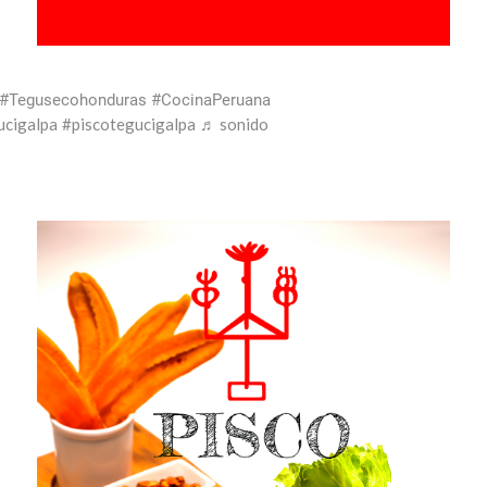
 #Tegusecohonduras #CocinaPeruana
ucigalpa
#piscotegucigalpa
♬ sonido