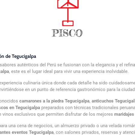
ón de Tegucigalpa
s sabores auténticos del Perú se fusionan con la elegancia y el ref
galpa
, este es el lugar ideal para vivir una experiencia inolvidable.
 experiencia culinaria única donde cada detalle ha sido cuidadosa
onvirtiéndose en un punto de referencia gastronómico para la ciudad
conocidos
camarones a la piedra Tegucigalpa
,
anticuchos Teguciga
scos en Tegucigalpa
preparados con técnicas tradicionales peruanas
 vinos exclusivos que permiten disfrutar de los mejores
maridajes
ara una cena de negocios, un almuerzo privado o una velada román
rantes eventos Tegucigalpa
, con salones privados, reservas y atenc