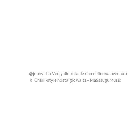
@jonnys.hn
Ven y disfruta de una delicosa aventura
♬ Ghibli-style nostalgic waltz - MaSssuguMusic