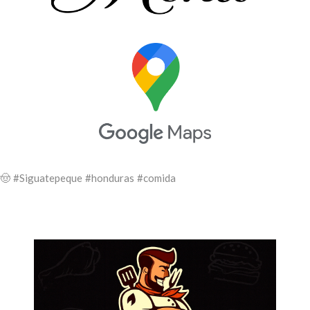
#Siguatepeque
#honduras
#comida
 🤠