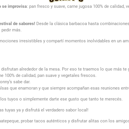
 se improvisa
: pan fresco y suave, carne jugosa 100% de calidad, 
estival de sabores!
Desde la clásica barbacoa hasta combinaciones
á pedir más.
romociones irresistibles y compartí momentos inolvidables en un a
sfrutan alrededor de la mesa. Por eso te traemos lo que más te 
e 100% de calidad, pan suave y vegetales frescos.
onny’s sabe dar.
salsas que enamoran y que siempre acompañan esas reuniones entr
n los tuyos o simplemente darte ese gusto que tanto te merecés.
las tuyas ya y disfrutá el verdadero sabor local!
epeque, probar tacos auténticos y disfrutar alitas con los amigo