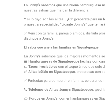
En Jonny’s sabemos que una buena hamburguesa no
nuestras salsas que marcan la diferencia.
Y si lo tuyo son las alitas… 🌶️🍗
¡prepárate para un f
o nuestra especialidad “picante Jonny’s” que te har
✅ Vení con tu familia, pareja o amigos, disfrutá p
distingue a Jonny’s.
El sabor que une a las familias en Siguatepeque
En
Jonny’s
sabemos que los mejores momentos se di
🍔
Hamburguesas de Siguatepeque
hechas con carn
🌮
Tacos irresistibles
con el toque único que solo J
🍗
Alitas búfalo en Siguatepeque
, preparadas con 
✅ Perfectas para compartir en familia, celebrar co
📞
Teléfonos de Alitas Jonny’s Siguatepeque
: ¡pedí 
👉 Porque en Jonny’s, comer hamburguesas en Siguat