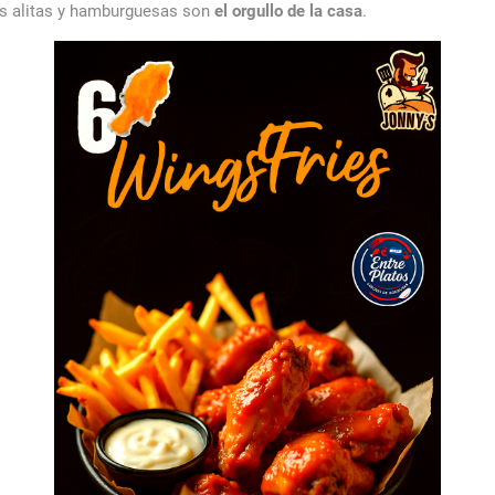
as alitas y hamburguesas son
el orgullo de la casa
.