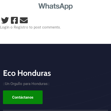
Login
Registro
o
to post comments.
Eco Honduras
CTA - Footer
::Un Orgullo para Honduras::
Contáctanos