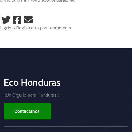
🌐 Visítanos en: www.ecohonduras.net
Login
Registro
o
to post comments.
Eco Honduras
CTA - Footer
::Un Orgullo para Honduras::
Contáctanos