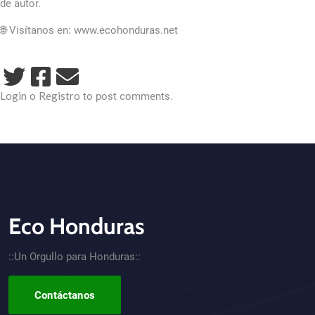
de autor.
🌐 Visítanos en: www.ecohonduras.net
Login
Registro
o
to post comments.
Eco Honduras
CTA - Footer
::Un Orgullo para Honduras::
Contáctanos