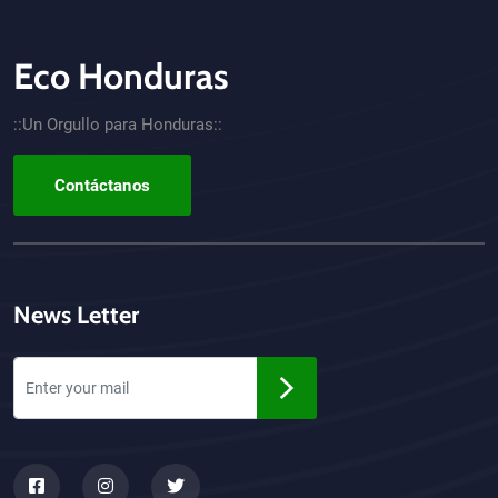
Eco Honduras
CTA - Footer
::Un Orgullo para Honduras::
Contáctanos
News Letter