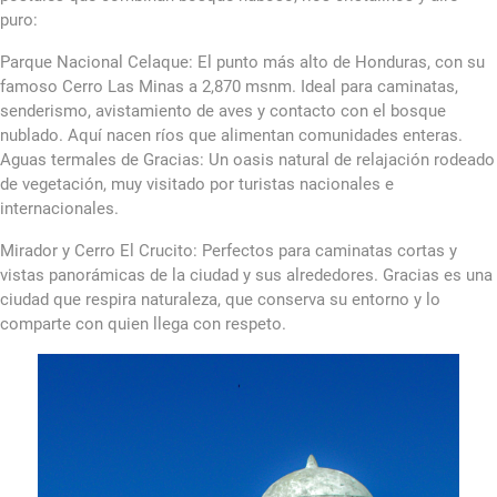
puro:
Parque Nacional Celaque: El punto más alto de Honduras, con su
famoso Cerro Las Minas a 2,870 msnm. Ideal para caminatas,
senderismo, avistamiento de aves y contacto con el bosque
nublado. Aquí nacen ríos que alimentan comunidades enteras.
Aguas termales de Gracias: Un oasis natural de relajación rodeado
de vegetación, muy visitado por turistas nacionales e
internacionales.
Mirador y Cerro El Crucito: Perfectos para caminatas cortas y
vistas panorámicas de la ciudad y sus alrededores. Gracias es una
ciudad que respira naturaleza, que conserva su entorno y lo
comparte con quien llega con respeto.