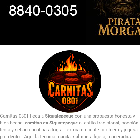
Carnitas 0801 llega a
Siguatepeque
con una propuesta honesta y
bien hecha:
carnitas en Siguatepeque
al estilo tradicional, cocción
lenta y sellado final para lograr textura crujiente por fuera y jugosa
por dentro. Aquí la técnica manda: salmuera ligera, macerados