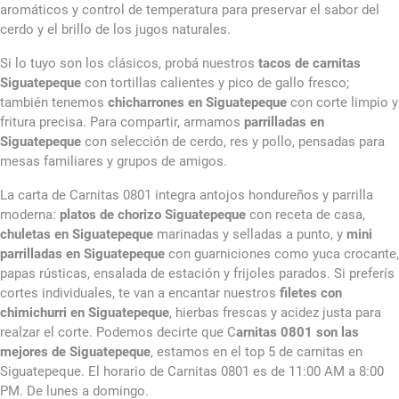
aromáticos y control de temperatura para preservar el sabor del
cerdo y el brillo de los jugos naturales.
Si lo tuyo son los clásicos, probá nuestros
tacos de carnitas
Siguatepeque
con tortillas calientes y pico de gallo fresco;
también tenemos
chicharrones en Siguatepeque
con corte limpio y
fritura precisa. Para compartir, armamos
parrilladas en
Siguatepeque
con selección de cerdo, res y pollo, pensadas para
mesas familiares y grupos de amigos.
La carta de Carnitas 0801 integra antojos hondureños y parrilla
moderna:
platos de chorizo Siguatepeque
con receta de casa,
chuletas en Siguatepeque
marinadas y selladas a punto, y
mini
parrilladas en Siguatepeque
con guarniciones como yuca crocante,
papas rústicas, ensalada de estación y frijoles parados. Si preferís
cortes individuales, te van a encantar nuestros
filetes con
chimichurri en Siguatepeque
, hierbas frescas y acidez justa para
realzar el corte. Podemos decirte que C
arnitas 0801 son las
mejores de Siguatepeque
, estamos en el top 5 de carnitas en
Siguatepeque. El horario de Carnitas 0801 es de 11:00 AM a 8:00
PM. De lunes a domingo.