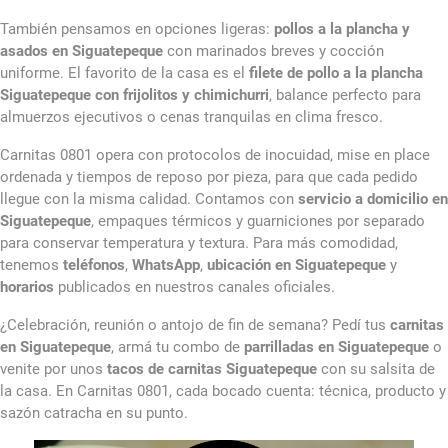
También pensamos en opciones ligeras:
pollos a la plancha y
asados en Siguatepeque
con marinados breves y cocción
uniforme. El favorito de la casa es el
filete de pollo a la plancha
Siguatepeque con frijolitos y chimichurri
, balance perfecto para
almuerzos ejecutivos o cenas tranquilas en clima fresco.
Carnitas 0801 opera con protocolos de inocuidad, mise en place
ordenada y tiempos de reposo por pieza, para que cada pedido
llegue con la misma calidad. Contamos con
servicio a domicilio en
Siguatepeque
, empaques térmicos y guarniciones por separado
para conservar temperatura y textura. Para más comodidad,
tenemos
teléfonos
,
WhatsApp
,
ubicación en Siguatepeque
y
horarios
publicados en nuestros canales oficiales.
¿Celebración, reunión o antojo de fin de semana? Pedí tus
carnitas
en Siguatepeque
, armá tu combo de
parrilladas en Siguatepeque
o
venite por unos
tacos de carnitas Siguatepeque
con su salsita de
la casa. En Carnitas 0801, cada bocado cuenta: técnica, producto y
sazón catracha en su punto.