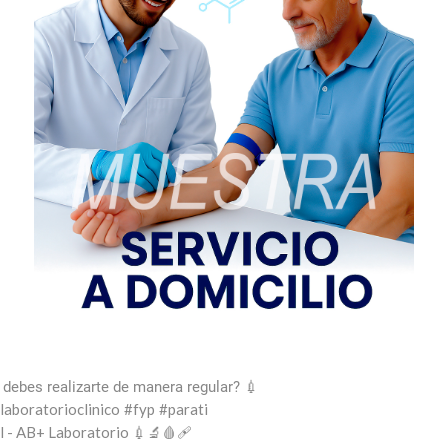
debes realizarte de manera regular? 💉
laboratorioclinico
#fyp
#parati
l - AB+ Laboratorio 💉🔬🩸🩹