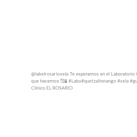
@labelrosarioxela
Te esperamos en el Laboratorio 
#Labo
#quetzaltenango
#xela
#g
que hacemos 🥰🧪
Clinico EL ROSARIO