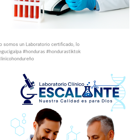
 somos un Laboratorio certificado, lo
egucigalpa
#honduras
#hondurastiktok
clinicohondureño