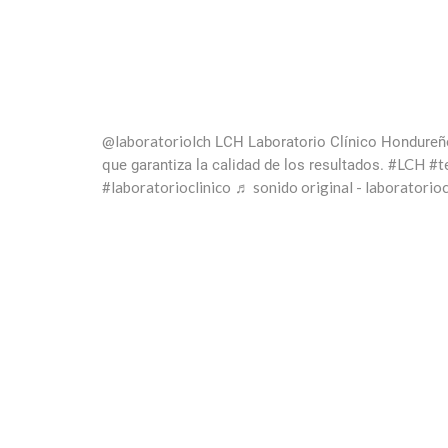
@laboratoriolch
LCH Laboratorio Clínico Hondureño
#LCH
#t
que garantiza la calidad de los resultados.
#laboratorioclinico
♬ sonido original - laboratorio