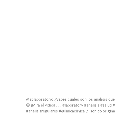
@ablaboratorio
¿Sabes cuáles son los análisis que 
#laboratory
#analisis
#salud
#
🥼 ¡Mira el video! . . .
#analisisregulares
#quimicaclinica
♬ sonido origina