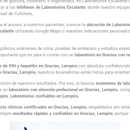
sis de glucosa, colesterol o triglicéridos, en Laboratorios Escalant
car a los
teléfonos de Laboratorios Escalante
, donde nuestro equipo
nuel de Colohete,
ta el acceso a nuestros pacientes; conoce la
ubicación de Laborato
calante
utilizando Google Maps o nuestras indicaciones personaliza
lipídicos, exámenes de orina, pruebas de embarazo y estudios esp
mportante que es para ti contar con un
laboratorio en Gracias con r
s de VIH y hepatitis en Gracias, Lempira
con absoluta confidenciali
te Gracias, Lempira
, nuestros bioanalistas están listos para orienta
cisión de nuestros resultados. Por eso, si buscas
exámenes de labor
os un
laboratorio con atención profesional en Gracias, Lempira
, comp
pira
.
Laboratorios confiables en Lempira.
isis clínicos certificados en Gracias, Lempira
, respaldados por está
siempre
resultados rápidos y confiables en Gracias, Lempira
, porque