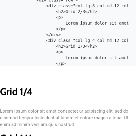
            <div class="row">

                <div class="col-lg-8 col-md-12 col-12
                    <h2>Grid 2/3</h2>

                    <p>

                        Lorem ipsum dolor sit amet, c
                    </p>

                </div>

                <div class="col-lg-4 col-md-12 col-12
                    <h2>Grid 1/3</h2>

                    <p>

                        Lorem ipsum dolor sit amet, c
                    </p>

                </div>

            </div>

        </div>

    </div>

Grid 1/4
Lorem ipsum dolor sit amet consectet ur adipiscing elit, sed do
eiusmod tempor incididunt ut labore et dolore magna aliqua. Ut
enim ad minim veni am quis nostrud