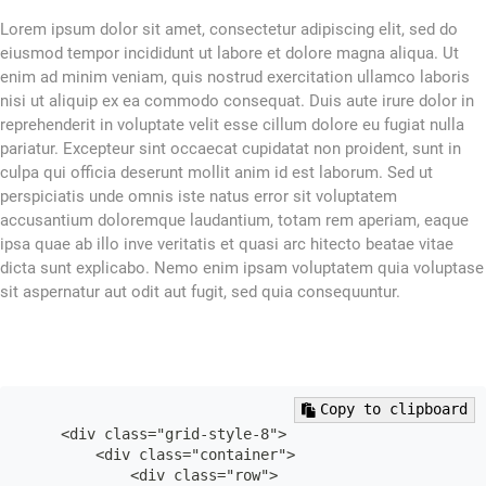
                <div class="col-lg-2 col-md-12 col-12
                    <h2>Grid 1/6</h2>

Lorem ipsum dolor sit amet, consectetur adipiscing elit, sed do
                    <p>

eiusmod tempor incididunt ut labore et dolore magna aliqua. Ut
                        Lorem ipsum dolor sit amet co
enim ad minim veniam, quis nostrud exercitation ullamco laboris
                    </p>

nisi ut aliquip ex ea commodo consequat. Duis aute irure dolor in
                </div>

reprehenderit in voluptate velit esse cillum dolore eu fugiat nulla
                <div class="col-lg-2 col-md-12 col-12
pariatur. Excepteur sint occaecat cupidatat non proident, sunt in
                    <h2>Grid 1/6</h2>

                    <p>

culpa qui officia deserunt mollit anim id est laborum. Sed ut
                        Lorem ipsum dolor sit amet co
perspiciatis unde omnis iste natus error sit voluptatem
                    </p>

accusantium doloremque laudantium, totam rem aperiam, eaque
                </div>

ipsa quae ab illo inve veritatis et quasi arc hitecto beatae vitae
            </div>

dicta sunt explicabo. Nemo enim ipsam voluptatem quia voluptase
        </div>

sit aspernatur aut odit aut fugit, sed quia consequuntur.
    </div>

Copy to clipboard
    <div class="grid-style-8">

        <div class="container">

            <div class="row">
