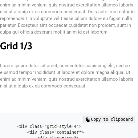
                <div class="col-lg-4 col-md-12 col-12
enim ad minim veniam, quis nostrud exercitation ullamco laboris
                    <h2>Grid 1/3</h2>

nisi ut aliquip ex ea commodo consequat. Duis aute irure dolor in
                    <p>

reprehenderit in voluptate velit esse cillum dolore eu fugiat nulla
                        Lorem ipsum dolor sit amet, c
pariatur. Excepteur sint occaecat cupidatat non proident, sunt in
                        adipiscing elit, sed do eiusm
                        ut labore et dolore magna ali
culpa qui officia deserunt mollit anim id est laborum
                        minim veniam, quis nostrud ex
Grid 1/3
                        laboris nisi ut aliquip ex ea
                    </p>

                </div>

            </div>

Lorem ipsum dolor sit amet, consectetur adipiscing elit, sed do
        </div>

    </div>

eiusmod tempor incididunt ut labore et dolore magna aliqua. Ut
enim ad minim veniam, quis nostrud exercitation ullamco laboris
nisi ut aliquip ex ea commodo consequat.
Copy to clipboard
    <div class="grid-style-4">

        <div class="container">
