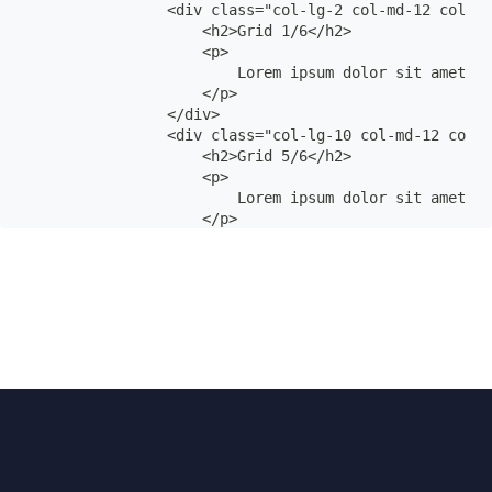
                <div class="col-lg-2 col-md-12 col-12
                    <h2>Grid 1/6</h2>

                    <p>

                        Lorem ipsum dolor sit amet co
                    </p>

                </div>

                <div class="col-lg-10 col-md-12 col-1
                    <h2>Grid 5/6</h2>

                    <p>

                        Lorem ipsum dolor sit amet, c
                    </p>

                </div>

            </div>

        </div>

    </div>
