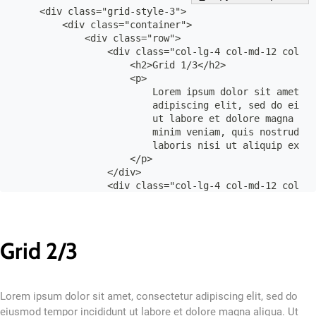
    <div class="grid-style-3">

        <div class="container">

            <div class="row">

                <div class="col-lg-4 col-md-12 col-12
                    <h2>Grid 1/3</h2>

                    <p>

                        Lorem ipsum dolor sit amet, c
                        adipiscing elit, sed do eiusm
                        ut labore et dolore magna ali
                        minim veniam, quis nostrud ex
                        laboris nisi ut aliquip ex ea
                    </p>

                </div>

                <div class="col-lg-4 col-md-12 col-12
                    <h2>Grid 1/3</h2>

                    <p>

                        Lorem ipsum dolor sit amet, c
                        adipiscing elit, sed do eiusm
Grid 2/3
                        ut labore et dolore magna ali
                        minim veniam, quis nostrud ex
                        laboris nisi ut aliquip ex ea
                    </p>

Lorem ipsum dolor sit amet, consectetur adipiscing elit, sed do
                </div>

eiusmod tempor incididunt ut labore et dolore magna aliqua. Ut