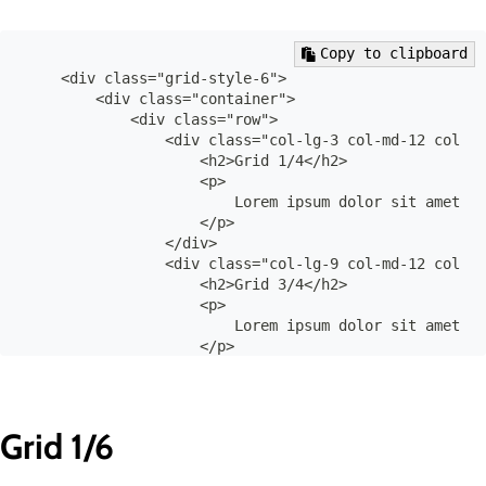
Copy to clipboard
    <div class="grid-style-6">

        <div class="container">

            <div class="row">

                <div class="col-lg-3 col-md-12 col-12
                    <h2>Grid 1/4</h2>

                    <p>

                        Lorem ipsum dolor sit amet co
                    </p>

                </div>

                <div class="col-lg-9 col-md-12 col-12
                    <h2>Grid 3/4</h2>

                    <p>

                        Lorem ipsum dolor sit amet, c
                    </p>

                </div>

            </div>

        </div>

    </div>

Grid 1/6