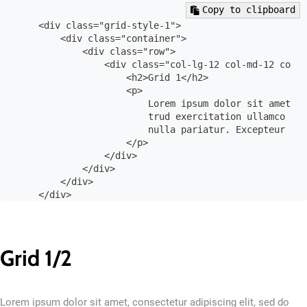
Copy to clipboard
    <div class="grid-style-1">

        <div class="container">

            <div class="row">

                <div class="col-lg-12 col-md-12 col-1
                    <h2>Grid 1</h2>

                    <p>

                        Lorem ipsum dolor sit amet, c
                        trud exercitation ullamco lab
                        nulla pariatur. Excepteur sin
                    </p>

                </div>

            </div>

        </div>

    </div>

Grid 1/2
Lorem ipsum dolor sit amet, consectetur adipiscing elit, sed do