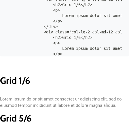
                    <h2>Grid 1/6</h2>

                    <p>

                        Lorem ipsum dolor sit amet co
                    </p>

                </div>

                <div class="col-lg-2 col-md-12 col-12
                    <h2>Grid 1/6</h2>

                    <p>

                        Lorem ipsum dolor sit amet co
                    </p>

                </div>

                <div class="col-lg-2 col-md-12 col-12
                    <h2>Grid 1/6</h2>

                    <p>

Grid 1/6
                        Lorem ipsum dolor sit amet co
                    </p>

                </div>

                <div class="col-lg-2 col-md-12 col-12
Lorem ipsum dolor sit amet consectet ur adipiscing elit, sed do
                    <h2>Grid 1/6</h2>

eiusmod tempor incididunt ut labore et dolore magna aliqua.
                    <p>

                        Lorem ipsum dolor sit amet co
Grid 5/6
                    </p>

                </div>
