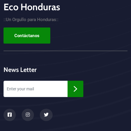
Eco Honduras
CTA - Footer
::Un Orgullo para Honduras::
Contáctanos
News Letter