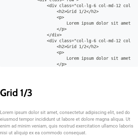
                <div class="col-lg-6 col-md-12 col-12
                    <h2>Grid 1/2</h2>

                    <p>

                        Lorem ipsum dolor sit amet, c
                    </p>

                </div>

                <div class="col-lg-6 col-md-12 col-12
                    <h2>Grid 1/2</h2>

                    <p>

                        Lorem ipsum dolor sit amet, c
                    </p>

                </div>

            </div>

        </div>

    </div>

Grid 1/3
Lorem ipsum dolor sit amet, consectetur adipiscing elit, sed do
eiusmod tempor incididunt ut labore et dolore magna aliqua. Ut
enim ad minim veniam, quis nostrud exercitation ullamco laboris
nisi ut aliquip ex ea commodo consequat.