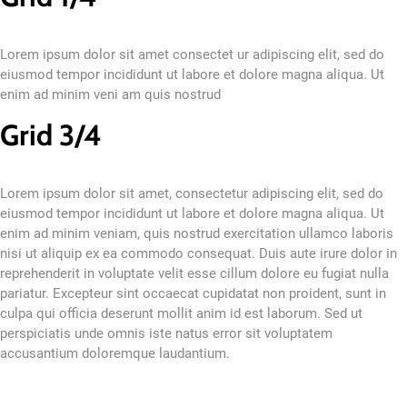
                    </p>

                </div>

                <div class="col-lg-3 col-md-12 col-12
Lorem ipsum dolor sit amet consectet ur adipiscing elit, sed do
                    <h2>Grid 1/4</h2>

eiusmod tempor incididunt ut labore et dolore magna aliqua. Ut
                    <p>

enim ad minim veni am quis nostrud
                        Lorem ipsum dolor sit amet co
                    </p>

Grid 3/4
                </div>

            </div>

        </div>

    </div>

Lorem ipsum dolor sit amet, consectetur adipiscing elit, sed do
eiusmod tempor incididunt ut labore et dolore magna aliqua. Ut
enim ad minim veniam, quis nostrud exercitation ullamco laboris
nisi ut aliquip ex ea commodo consequat. Duis aute irure dolor in
reprehenderit in voluptate velit esse cillum dolore eu fugiat nulla
pariatur. Excepteur sint occaecat cupidatat non proident, sunt in
culpa qui officia deserunt mollit anim id est laborum. Sed ut
perspiciatis unde omnis iste natus error sit voluptatem
accusantium doloremque laudantium.