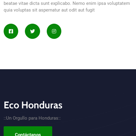
beatae vitae dicta sunt explicabo. Nemo enim ipsa voluptatem
quia voluptas sit aspernatur aut odit aut fugit
Eco Honduras
CTA - Footer
::Un Orgullo para Honduras::
Contáctanos