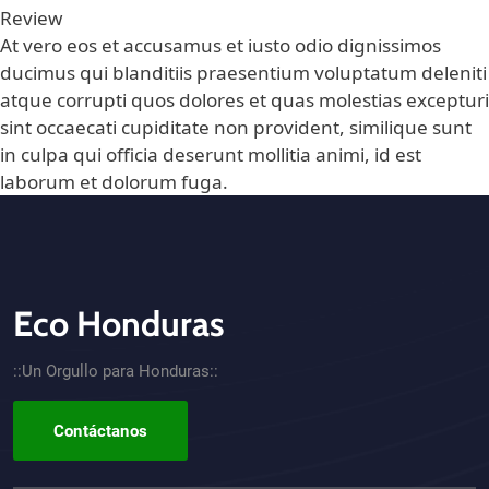
Review
At vero eos et accusamus et iusto odio dignissimos
ducimus qui blanditiis praesentium voluptatum deleniti
atque corrupti quos dolores et quas molestias excepturi
sint occaecati cupiditate non provident, similique sunt
in culpa qui officia deserunt mollitia animi, id est
laborum et dolorum fuga.
Eco Honduras
CTA - Footer
::Un Orgullo para Honduras::
Contáctanos