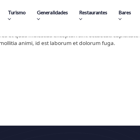
on
Pasar al contenido principal
Solutions
Turismo
Generalidades
Restaurantes
Bares
os et accusamus et iusto odio dignissimos ducimus qui bl
es et quas molestias excepturi sint occaecati cupiditate 
ollitia animi, id est laborum et dolorum fuga.