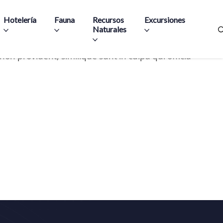
Hotelería
Fauna
Recursos
Excursiones
Naturales
anditiis praesentium voluptatum deleniti atque corrupti
non provident, similique sunt in culpa qui officia