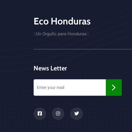
Eco Honduras
CTA - Footer
::Un Orgullo para Honduras::
News Letter