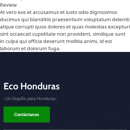
Review
At vero eos et accusamus et iusto odio dignissimos
ducimus qui blanditiis praesentium voluptatum deleniti
atque corrupti quos dolores et quas molestias excepturi
sint occaecati cupiditate non provident, similique sunt
in culpa qui officia deserunt mollitia animi, id est
laborum et dolorum fuga.
Eco Honduras
CTA - Footer
::Un Orgullo para Honduras::
Contáctanos