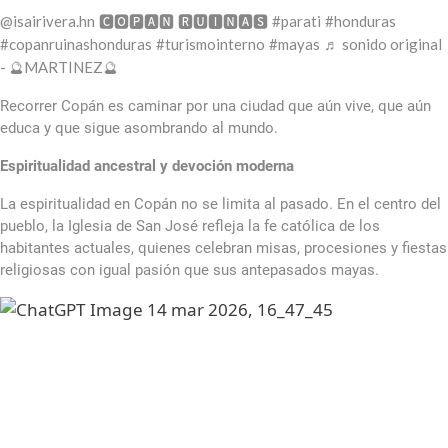
@isairivera.hn
#parati
#honduras
🅲🅾🅿🅰🅽 🆁🆄🅸🅽🅰🆂
#copanruinashonduras
#turismointerno
#mayas
♬ sonido original
- 🔮MARTINEZ🔮
Recorrer Copán es caminar por una ciudad que aún vive, que aún
educa y que sigue asombrando al mundo.
Espiritualidad ancestral y devoción moderna
La espiritualidad en Copán no se limita al pasado. En el centro del
pueblo, la Iglesia de San José refleja la fe católica de los
habitantes actuales, quienes celebran misas, procesiones y fiestas
religiosas con igual pasión que sus antepasados mayas.