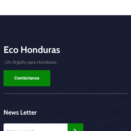
Eco Honduras
CTA - Footer
::Un Orgullo para Honduras::
Contáctanos
News Letter