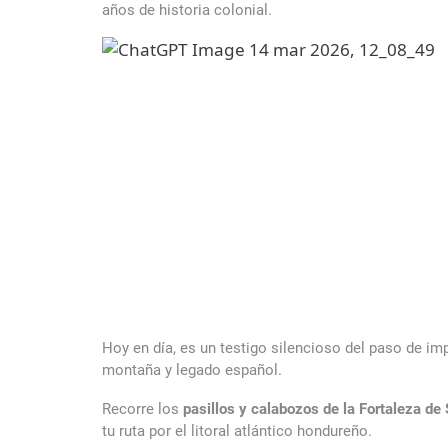
años de historia colonial.
Hoy en día, es un testigo silencioso del paso de imp
montaña y legado español.
D
Mange spillere prioriterer hastighed, og listen over
Recorre los
pasillos y calabozos de la Fortaleza de
og pålidelige overførsler. Det betyder, at du kan nyd
tu ruta por el litoral atlántico hondureño.