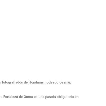
s fotografiados de Honduras
, rodeado de mar,
 La
finder du licenserede udbydere, som sikrer hurtige
Fortaleza de Omoa
es una parada obligatoria en