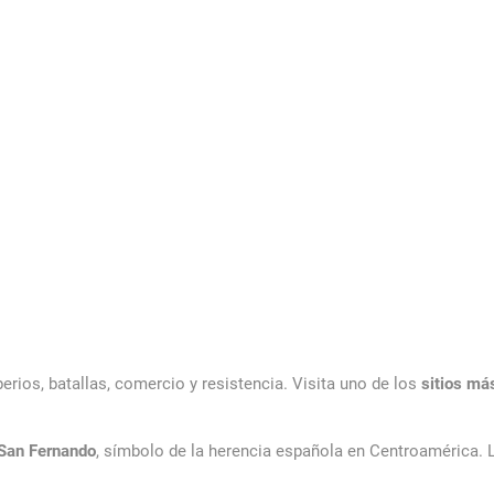
erios, batallas, comercio y resistencia. Visita uno de los
sitios má
anske casinoer med hurtig udbetaling
 San Fernando
, símbolo de la herencia española en Centroamérica.
er derfor meget populær. Her 
e spillet velvidende, at gevinsterne udbetales uden forsinkelse.