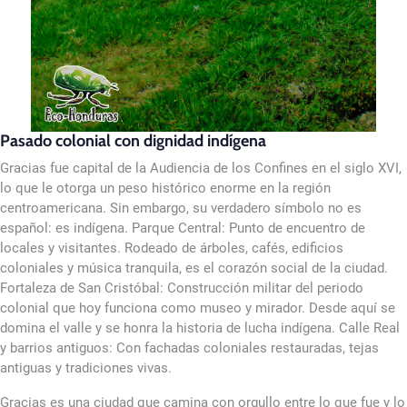
Pasado colonial con dignidad indígena
Gracias fue capital de la Audiencia de los Confines en el siglo XVI,
lo que le otorga un peso histórico enorme en la región
centroamericana. Sin embargo, su verdadero símbolo no es
español: es indígena. Parque Central: Punto de encuentro de
locales y visitantes. Rodeado de árboles, cafés, edificios
coloniales y música tranquila, es el corazón social de la ciudad.
Fortaleza de San Cristóbal: Construcción militar del periodo
colonial que hoy funciona como museo y mirador. Desde aquí se
domina el valle y se honra la historia de lucha indígena. Calle Real
y barrios antiguos: Con fachadas coloniales restauradas, tejas
antiguas y tradiciones vivas.
Gracias es una ciudad que camina con orgullo entre lo que fue y lo