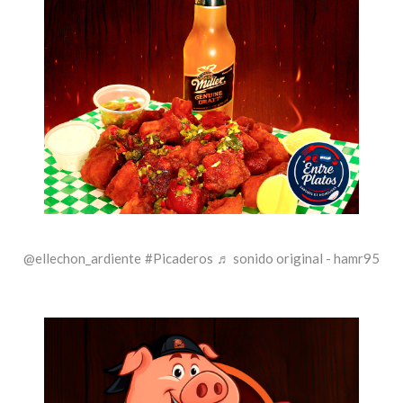
@ellechon_ardiente
#Picaderos
♬ sonido original - hamr95