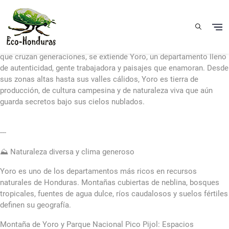
Skip to main content
Yoro: Tierra de misterio, riqueza natural y corazón catracho
En el corazón verde de Honduras, entre montañas, ríos y leyendas
que cruzan generaciones, se extiende Yoro, un departamento lleno
de autenticidad, gente trabajadora y paisajes que enamoran. Desde
sus zonas altas hasta sus valles cálidos, Yoro es tierra de
producción, de cultura campesina y de naturaleza viva que aún
guarda secretos bajo sus cielos nublados.
---
⛰️ Naturaleza diversa y clima generoso
Yoro es uno de los departamentos más ricos en recursos
naturales de Honduras. Montañas cubiertas de neblina, bosques
tropicales, fuentes de agua dulce, ríos caudalosos y suelos fértiles
definen su geografía.
Montaña de Yoro y Parque Nacional Pico Pijol: Espacios