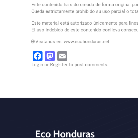
Este contenido ha sido creado de forma original po
Queda estrictamente prohibido su uso parcial o tota
Este material está autorizado únicamente para fines
El uso indebido de este contenido conlleva consecu
🌐 Visítanos en: www.ecohonduras.net
Facebook
Mastodon
Email
Login
Register
or
to post comments.
Eco Honduras
CTA - Footer