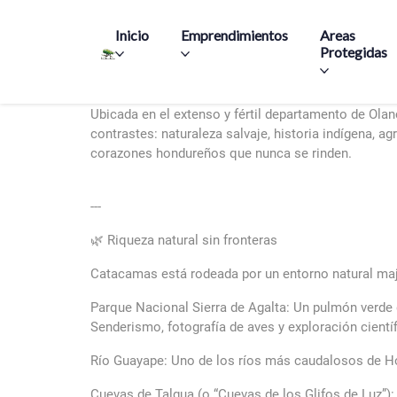
Main navigation
Inicio
Emprendimientos
Areas
Protegidas
Catacamas: Donde la tierra canta, respira y florece
Ubicada en el extenso y fértil departamento de Ol
contrastes: naturaleza salvaje, historia indígena, a
corazones hondureños que nunca se rinden.
---
🌿 Riqueza natural sin fronteras
Catacamas está rodeada por un entorno natural maje
Parque Nacional Sierra de Agalta: Un pulmón verde 
Senderismo, fotografía de aves y exploración cient
Río Guayape: Uno de los ríos más caudalosos de Hon
Cuevas de Talgua (o “Cuevas de los Glifos de Luz”):