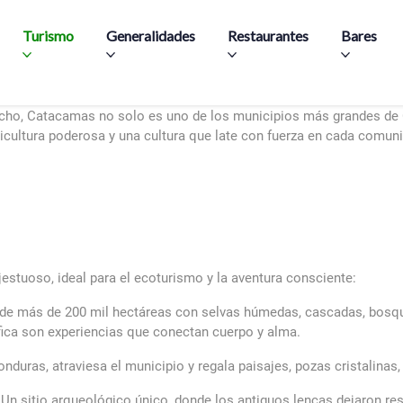
Skip to main content
Turismo
Generalidades
Restaurantes
Bares
ancho, Catacamas no solo es uno de los municipios más grandes de 
gricultura poderosa y una cultura que late con fuerza en cada comuni
stuoso, ideal para el ecoturismo y la aventura consciente:
de más de 200 mil hectáreas con selvas húmedas, cascadas, bosque
ífica son experiencias que conectan cuerpo y alma.
duras, atraviesa el municipio y regala paisajes, pozas cristalinas
 Un sitio arqueológico único, donde los antiguos lencas dejaron re