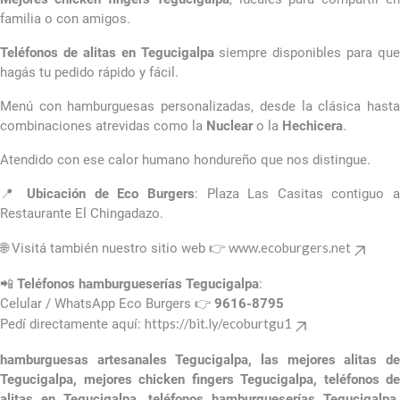
familia o con amigos.
Teléfonos de alitas en Tegucigalpa
siempre disponibles para que
hagás tu pedido rápido y fácil.
Menú con hamburguesas personalizadas, desde la clásica hasta
combinaciones atrevidas como la
Nuclear
o la
Hechicera
.
Atendido con ese calor humano hondureño que nos distingue.
📍
Ubicación de Eco Burgers
: Plaza Las Casitas contiguo 
Restaurante El Chingadazo.
www.ecoburgers.net
🌐 Visitá también nuestro sitio web 👉
📲
Teléfonos hamburgueserías Tegucigalpa
:
Celular / WhatsApp Eco Burgers 👉
9616-8795
https://bit.ly/ecoburtgu1
Pedí directamente aquí:
hamburguesas artesanales Tegucigalpa,
las mejores alitas de
Tegucigalpa,
mejores chicken fingers Tegucigalpa,
teléfonos de
alitas en Tegucigalpa,
teléfonos hamburgueserías Tegucigalpa,