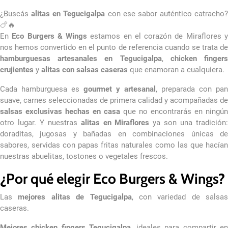
¿Buscás
alitas en Tegucigalpa
con ese sabor auténtico catracho?
🍗🔥
En
Eco Burgers & Wings
estamos en el corazón de Miraflores 
nos hemos convertido en el punto de referencia cuando se trata de
hamburguesas artesanales en Tegucigalpa
,
chicken finger
crujientes
y
alitas con salsas caseras
que enamoran a cualquiera.
Cada hamburguesa es
gourmet y artesanal
, preparada con pan
suave, carnes seleccionadas de primera calidad y acompañadas de
salsas exclusivas hechas en casa
que no encontrarás en ningún
otro lugar. Y nuestras
alitas en Miraflores
ya son una tradición
doraditas, jugosas y bañadas en combinaciones únicas de
sabores, servidas con papas fritas naturales como las que hacían
nuestras abuelitas, tostones o vegetales frescos.
¿Por qué elegir Eco Burgers & Wings?
Las
mejores alitas de Tegucigalpa
, con variedad de salsas
caseras.
Mejores chicken fingers Tegucigalpa
, ideales para compartir e