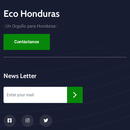
Eco Honduras
CTA - Footer
::Un Orgullo para Honduras::
Contáctanos
News Letter