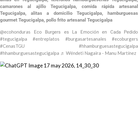
camarones al ajillo Tegucigalpa,
comida rápida artesana
Tegucigalpa,
alitas a domicilio Tegucigalpa,
hamburguesa
gourmet Tegucigalpa,
pollo frito artesanal Tegucigalpa
@ecohonduras
Eco Burgers es La Emoción en Cada Pedido
#tegucigalpa
#entreplatos
#burgasartesanales
#ecoburger
#CenasTGU
#hhamburguesastegucigalpa
#hhamburguesastegucigalpa
♬ Wéndeti Nagaira - Manu Martínez