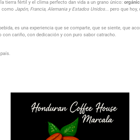
 tierra fértil y el clima perfecto dan vida a un grano único:
orgánic
es como
Japón, Francia, Alemania y Estados Unidos
... pero que hoy
bebida, es una experiencia que se comparte, que se siente, que a
ho con cariño, con dedicación y con puro sabor catracho.
 país.