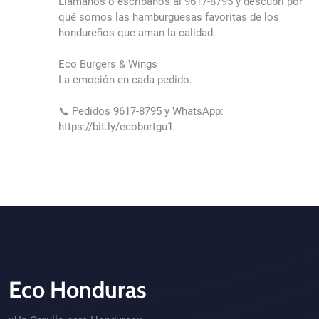
Llámanos ó escribanos al 9617-8795 y descubrí por
qué somos las hamburguesas favoritas de los
hondureños que aman la calidad.
Eco Burgers & Wings
La emoción en cada pedido.
📞 Pedidos 9617-8795 y WhatsApp:
https://bit.ly/ecoburtgu1
Eco Honduras
CTA - Footer