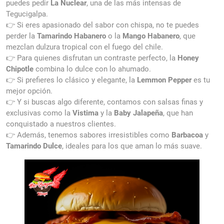
puedes pedir
La Nuclear
, una de las más intensas de
Tegucigalpa.
👉 Si eres apasionado del sabor con chispa, no te puedes
perder la
Tamarindo Habanero
o la
Mango Habanero
, que
mezclan dulzura tropical con el fuego del chile.
👉 Para quienes disfrutan un contraste perfecto, la
Honey
Chipotle
combina lo dulce con lo ahumado.
👉 Si prefieres lo clásico y elegante, la
Lemmon Pepper
es tu
mejor opción.
👉 Y si buscas algo diferente, contamos con salsas finas y
exclusivas como la
Vistima
y la
Baby Jalapeña
, que han
conquistado a nuestros clientes.
👉 Además, tenemos sabores irresistibles como
Barbacoa
y
Tamarindo Dulce
, ideales para los que aman lo más suave.