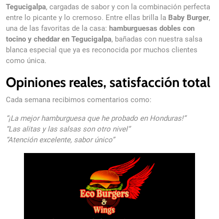
Tegucigalpa
, cargadas de sabor y con la combinación perfecta
entre lo picante y lo cremoso. Entre ellas brilla la
Baby Burger
,
una de las favoritas de la casa:
hamburguesas dobles con
tocino y cheddar en Tegucigalpa
, bañadas con nuestra salsa
blanca especial que ya es reconocida por muchos clientes
como única.
Opiniones reales, satisfacción total
Cada semana recibimos comentarios como:
“¡La mejor hamburguesa que he probado en Honduras!”
“Las alitas y las salsas son otro nivel”
“Atención excelente, sabor único”