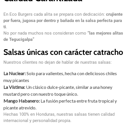
En Eco Burgers cada alita se prepara con dedicación:
crujiente
por fuera, jugosa por dentro y bañada en la salsa perfecta para
ti
.
No por nada muchos nos consideran como
“las mejores alitas
de Tegucigalpa”
Salsas únicas con carácter catracho
credit onlin
Cei care doresc să testeze avantajele pot accesa un
financiar permite rambursarea sumei împrumutate integral, fără ch
Nuestros clientes no dejan de hablar de nuestras salsas:
ideal pentru clienții noi.
La Nuclear:
Solo para valientes, hecha con deliciosos chiles
muy picantes
La Vístima:
Un clásico dulce-picante, similar a una honey
mustard pero con nuestro toque único.
Mango Habanero:
La fusión perfecta entre fruta tropical y
picante atrevido.
Hechas 100% en Honduras, nuestras salsas tienen calidad
internacional y personalidad propia.