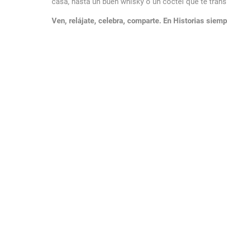
casa, hasta un buen whisky o un cóctel que te tran
Ven, relájate, celebra, comparte. En Historias siemp