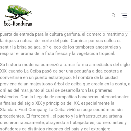
Skip to main content
La Ceiba es una ciudad que vibra con el ritmo del Caribe
hondureño. Abierta al mar y custodiada por la imponente Cordillera
Nombre de Dios, esta ciudad costera ha sido históricamente una
puerta de entrada para la cultura garífuna, el comercio marítimo y
la riqueza natural del norte del país. Caminar por sus calles es
sentir la brisa salada, oír el eco de los tambores ancestrales y
respirar el aroma de la fruta fresca y la vegetación tropical.
Su historia moderna comenzó a tomar forma a mediados del siglo
XIX, cuando La Ceiba pasó de ser una pequeña aldea costera a
convertirse en un puerto estratégico. El nombre de la ciudad
proviene de un majestuoso árbol de ceiba que crecía en la costa, a
orillas del mar, junto al cual se desarrollaron las primeras
viviendas. Con la llegada de compañías bananeras internacionales
a finales del siglo XIX y principios del XX, especialmente la
Standard Fruit Company, La Ceiba vivió un auge económico sin
precedentes. El ferrocarril, el puerto y la infraestructura urbana
crecieron rápidamente, atrayendo a trabajadores, comerciantes y
soñadores de distintos rincones del país y del extranjero.